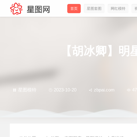
首页
星图套图
网红模特
【胡冰卿】明
星图模特
2023-10-20
zbpai.com
47