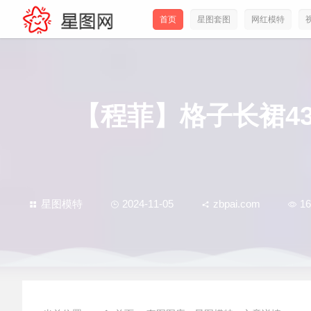
首页
星图套图
网红模特
【程菲】格子长裙4
星图模特
2024-11-05
zbpai.com
16